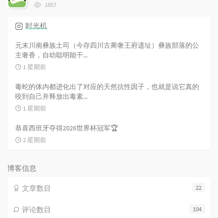
浏
1857
览
次
时光机
数:
元末川南彝族土司（今存四川古蔺奢王府遗址）彝族部落的公
主奢香，自幼聪明能干...
1 星期前
毒蛇的体内都进化出了对应的天然抗性因子，也就是说它真的
咬到自己并释放出毒素...
1 星期前
恭喜西班牙夺得2026世界杯冠军🏆
2 星期前
博客信息
文章数目
22
评论数目
104