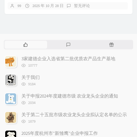
99
2025 年 10 月 28 日
暂无评论
热
最
随
门
新
机
文
评
文
3家建德企业入选省第二批优质农产品生产基地
章
论
章
浏
10777
览
次
关于我们
数:
浏
9184
览
次
关于申报2024年度建德市级 农业龙头企业的通知
数:
浏
2034
览
次
关于第二十五批市级农业龙头企业拟认定名单的公示
数:
浏
1879
览
次
2025年度杭州市“新雏鹰”企业申报工作
数: