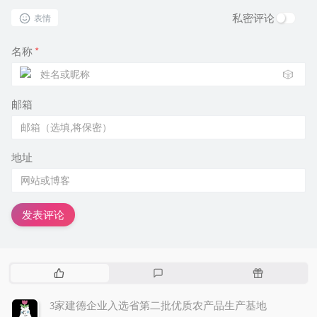
私密评论
表情
名称
*
🎲
邮箱
地址
发表评论
热
最
随
门
新
机
文
评
文
3家建德企业入选省第二批优质农产品生产基地
章
论
章