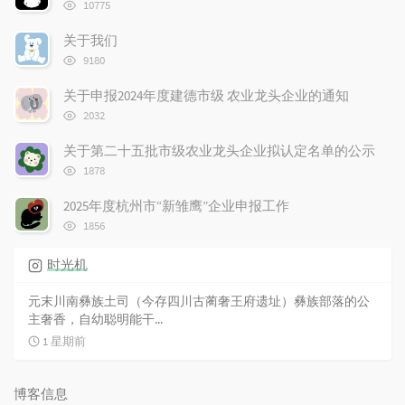
浏
10775
览
次
关于我们
数:
浏
9180
览
次
关于申报2024年度建德市级 农业龙头企业的通知
数:
浏
2032
览
次
关于第二十五批市级农业龙头企业拟认定名单的公示
数:
浏
1878
览
次
2025年度杭州市“新雏鹰”企业申报工作
数:
浏
1856
览
次
时光机
数:
元末川南彝族土司（今存四川古蔺奢王府遗址）彝族部落的公
主奢香，自幼聪明能干...
1 星期前
博客信息