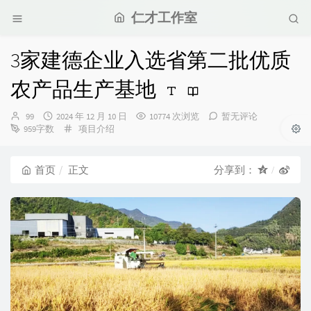
仁才工作室
3家建德企业入选省第二批优质
农产品生产基地
博
发
99
2024 年 12 月 10 日
10774 次浏览
暂无评论
主：
布
分
959字数
项目介绍
时
类：
间：
首页
正文
分享到：