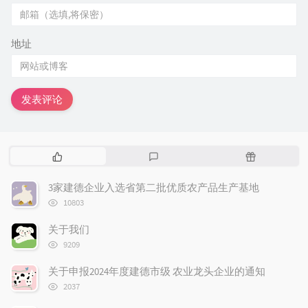
地址
发表评论
热
最
随
门
新
机
文
评
文
3家建德企业入选省第二批优质农产品生产基地
章
论
章
浏
10803
览
次
关于我们
数:
浏
9209
览
次
关于申报2024年度建德市级 农业龙头企业的通知
数:
浏
2037
览