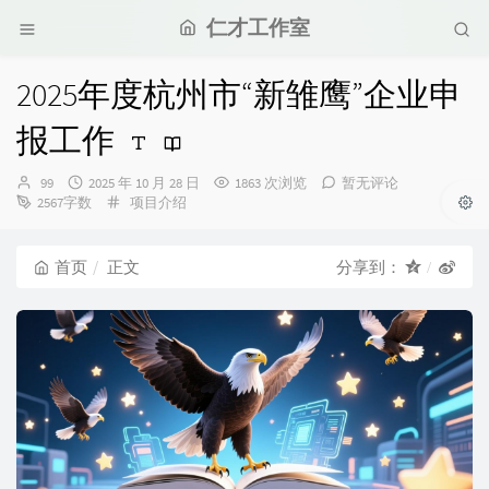
仁才工作室
2025年度杭州市“新雏鹰”企业申
报工作
博
发
99
2025 年 10 月 28 日
1863 次浏览
暂无评论
主：
布
分
2567字数
项目介绍
时
类：
间：
首页
正文
分享到：