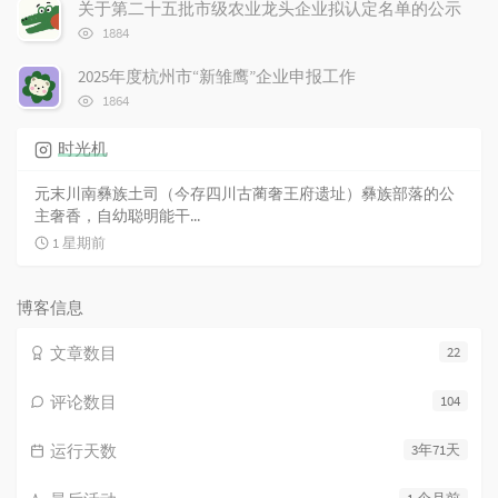
次
关于第二十五批市级农业龙头企业拟认定名单的公示
数:
浏
1884
览
次
2025年度杭州市“新雏鹰”企业申报工作
数:
浏
1864
览
次
时光机
数:
元末川南彝族土司（今存四川古蔺奢王府遗址）彝族部落的公
主奢香，自幼聪明能干...
1 星期前
博客信息
文章数目
22
评论数目
104
运行天数
3年71天